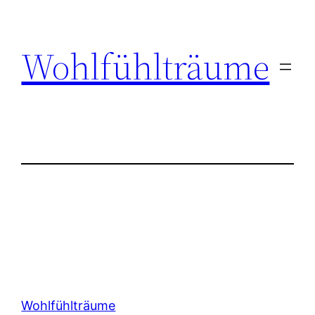
Zum
Inhalt
Wohlfühlträume
springen
Wohlfühlträume