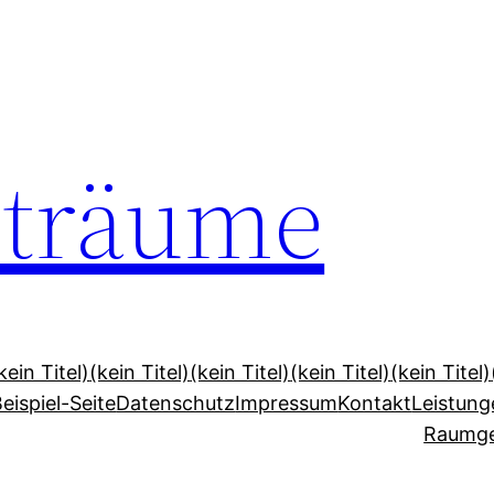
lträume
kein Titel)
(kein Titel)
(kein Titel)
(kein Titel)
(kein Titel)
eispiel-Seite
Datenschutz
Impressum
Kontakt
Leistung
Raumge